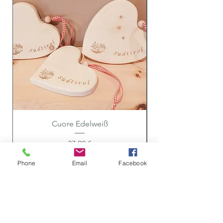
Cuore Edelweiß
Prezzo
37,00 €
Phone
Email
Facebook