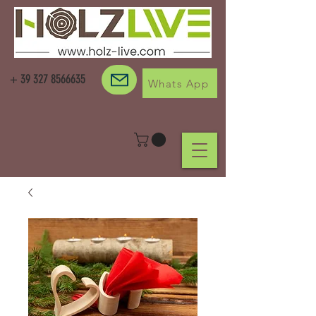
+
39 327 8566635
Whats App