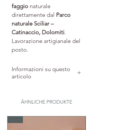
faggio
naturale
direttamente dal
Parco
naturale Sciliar –
Catinaccio, Dolomiti
.
Lavorazione artigianale del
posto.
Informazioni su questo
articolo
Materiale: Tronco del
faggio delle Dolomiti, 4
ÄHNLICHE PRODUKTE
lumini.
Dimensioni: diam. 8 x 30
New
New
cm