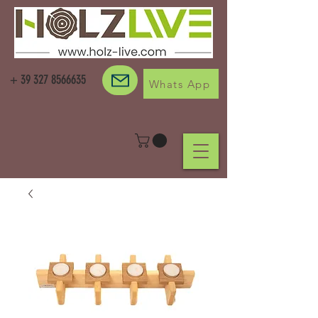
+
39 327 8566635
Whats App