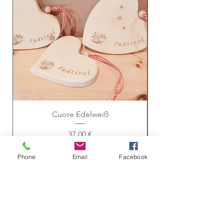
Cuore Edelweiß
Prezzo
37,00 €
Phone
Email
Facebook