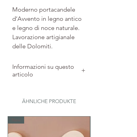
Moderno portacandele
d’Avvento in legno antico
e legno di noce naturale.
Lavorazione artigianale
delle Dolomiti.
Informazioni su questo
articolo
Materiale: Legno antico e
noce naturale, 4 lumini,
ÄHNLICHE PRODUKTE
metallo.
Dimensioni: 39 x 12 x 7 cm
New
New