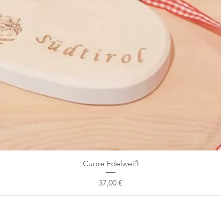
Cuore Edelweiß
Prezzo
37,00 €