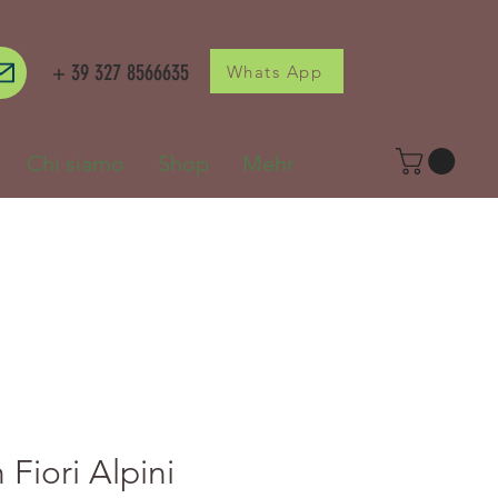
+ 39 327 8566635
Whats App
Chi siamo
Shop
Mehr
Fiori Alpini