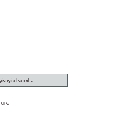
iungi al carrello
sure
embro naturale, fiori
5 x 14 x 3,5 cm