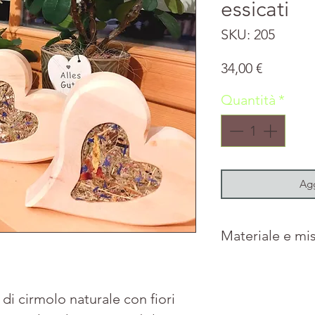
essicati
SKU: 205
Prezzo
34,00 €
Quantità
*
Agg
Materiale e mi
Legno di pino c
alpini pressati.
di cirmolo naturale con fiori
Misure: ca. 16,