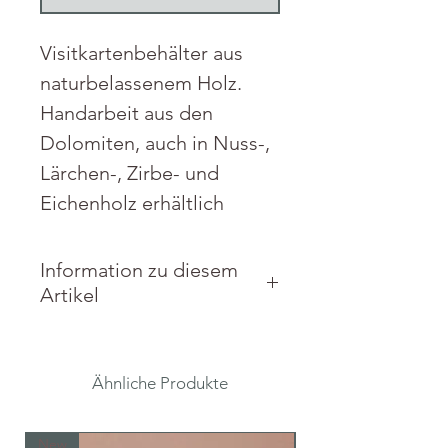
Visitkartenbehälter aus
naturbelassenem Holz.
Handarbeit aus den
Dolomiten, auch in Nuss-,
Lärchen-, Zirbe- und
Eichenholz erhältlich
Information zu diesem
Artikel
Material: Nussholz, Lärche
oder Eiche.
Ähnliche Produkte
Maße: 16 x 4,5 x 4,5 cm
New
New