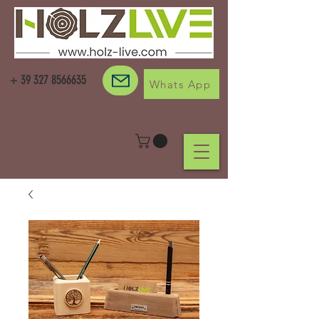
+
39 327 8566635
Whats App