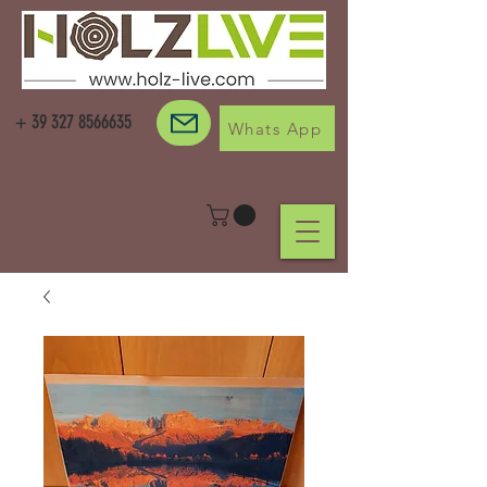
+
39 327 8566635
Whats App