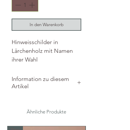
In den Warenkorb
Hinweisschilder in
Lärchenholz mit Namen
ihrer Wahl
Information zu diesem
Artikel
Material: Lärchenholz.
Maße: 29 x 42 x 2 cm
Ähnliche Produkte
New
New