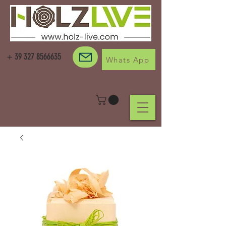
+
39 327 8566635
Whats App