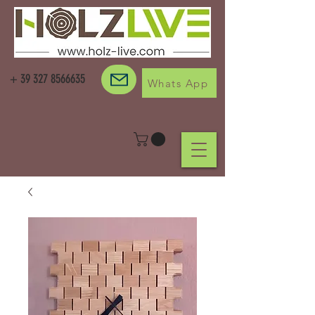
+
39 327 8566635
Whats App