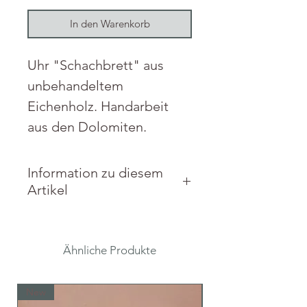
In den Warenkorb
Uhr "Schachbrett" aus
unbehandeltem
Eichenholz. Handarbeit
aus den Dolomiten.
Information zu diesem
Artikel
Material: Natürliches
Eichenholz.
Ähnliche Produkte
Maße: 30 x 30 x 2,5 cm
New
New