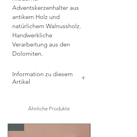
Adventskerzenhalter aus
antikem Holz und
natürlichem Walnussholz.
Handwerkliche
Verarbeitung aus den
Dolomiten.
Information zu diesem
Artikel
Material: Antikes Holz und
natürliches Walnussholz,
Ähnliche Produkte
Teelichte.
Maße: 39 x 12 x 7 cm
New
New