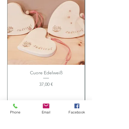
Cuore Edelweiß
Preis
37,00 €
Phone
Email
Facebook