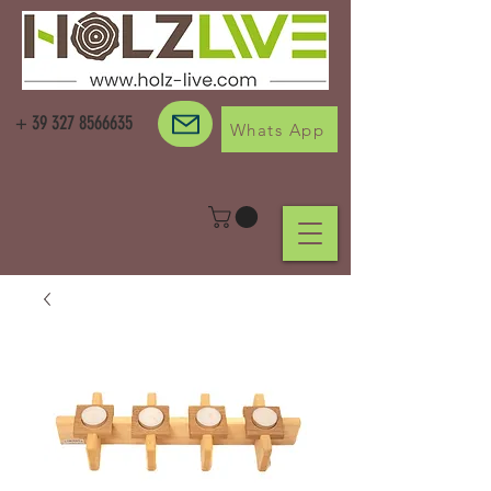
+
39 327 8566635
Whats App