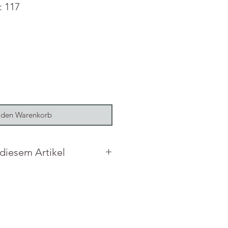
: 117
 den Warenkorb
 diesem Artikel
nholz, plexiglass, LED.
x 16 cm