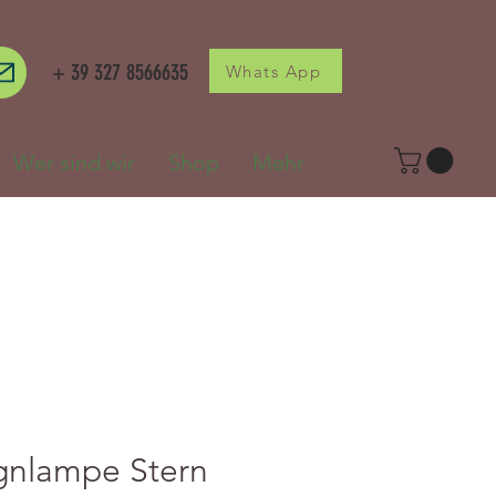
+ 39 327 8566635
Whats App
Wer sind wir
Shop
Mehr
gnlampe Stern